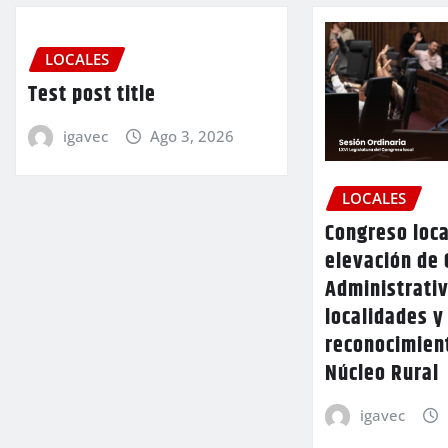
LOCALES
Test post title
igavec
Ago 3, 2026
LOCALES
Congreso loca
elevación de 
Administrativ
localidades y
reconocimien
Núcleo Rural
igavec