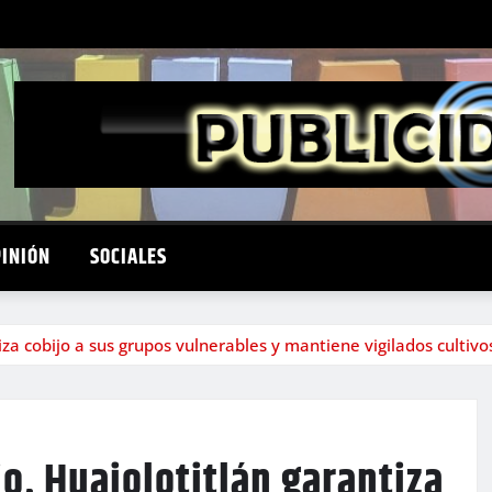
PINIÓN
SOCIALES
tiza cobijo a sus grupos vulnerables y mantiene vigilados cultivo
io, Huajolotitlán garantiza