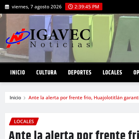
Saltar
viernes, 7 agosto 2026
2:39:46 PM
al
contenido
INICIO
CULTURA
DEPORTES
LOCALES
O
Inicio
Ante la alerta por frente frio, Huajolotitlán garan
LOCALES
Ante la alerta por frente fr