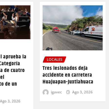
l aprueba la
LOCALES
Categoría
Tres lesionados deja
a de cuatro
accidente en carretera
 el
Huajuapan-Juxtlahuaca
to de un
igavec
Ago 3, 2026
Ago 3, 2026