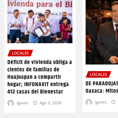
LOCALES
Déficit de vivienda obliga a
cientos de familias de
LOCALES
Huajuapan a compartir
DE PARADOJAS
hogar; INFONAVIT entrega
Oaxaca: Mitos
412 casas del Bienestar
igavec
igavec
Ago 3, 2026