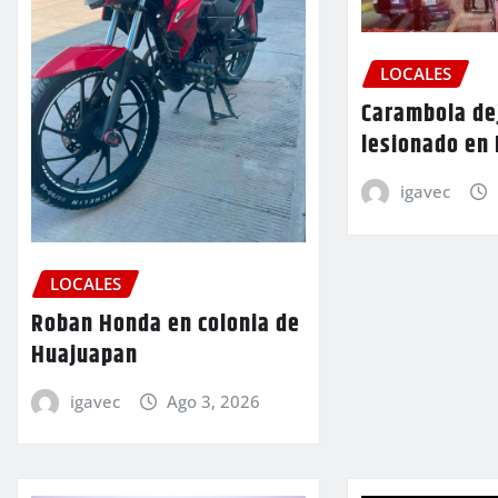
LOCALES
Carambola de
lesionado en
igavec
LOCALES
Roban Honda en colonia de
Huajuapan
igavec
Ago 3, 2026