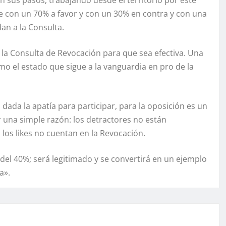
 sus pasos, trabajando desde el territorio por este
e con un 70% a favor y con un 30% en contra y con una
an a la Consulta.
 la Consulta de Revocación para que sea efectiva. Una
mo el estado que sigue a la vanguardia en pro de la
ada la apatía para participar, para la oposición es un
r una simple razón: los detractores no están
los likes no cuentan en la Revocación.
 del 40%; será legitimado y se convertirá en un ejemplo
a».