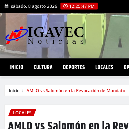
Saltar
sábado, 8 agosto 2026
12:25:48 PM
al
contenido
INICIO
CULTURA
DEPORTES
LOCALES
O
Inicio
AMLO vs Salomón en la Revocación de Mandato
LOCALES
AMLO vs Salomón en la Re