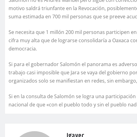
Salomón no es Andrés Manuel pero sigue con convicción
motivo saldrá triunfante en la Revocación, posiblement
suma estimada en 700 mil personas que se preeve acud
Se necesita que 1 millón 200 mil personas participen en
cifra muy alta que de lograrse consolidaría a Oaxaca co
democracia.
Si para el gobernador Salomón el panorama es adverso d
trabajo casi imposible que Jara se vaya del gobierno po
organizados solo se manifiestan en redes, sin embargo, 
Si en la consulta de Salomón se logra una participación
nacional de que «con el pueblo todo y sin el pueblo nad
igavec