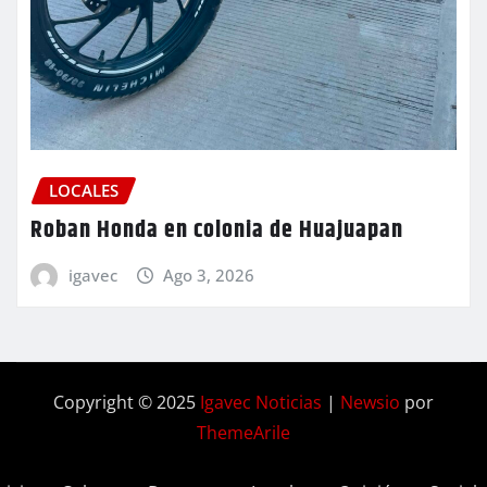
LOCALES
Roban Honda en colonia de Huajuapan
igavec
Ago 3, 2026
Copyright © 2025
Igavec Noticias
|
Newsio
por
ThemeArile