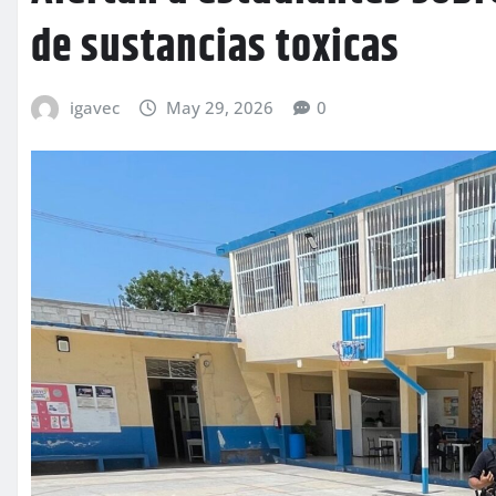
de sustancias toxicas
igavec
May 29, 2026
0