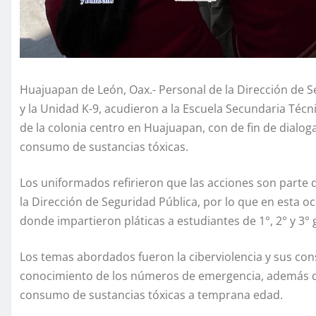
Huajuapan de León, Oax.- Personal de la Dirección de S
y la Unidad K-9, acudieron a la Escuela Secundaria Técn
de la colonia centro en Huajuapan, con de fin de dialoga
consumo de sustancias tóxicas.
Los uniformados refirieron que las acciones son parte d
la Dirección de Seguridad Pública, por lo que en esta 
donde impartieron pláticas a estudiantes de 1°, 2° y 3° 
Los temas abordados fueron la ciberviolencia y sus cons
conocimiento de los números de emergencia, además de
consumo de sustancias tóxicas a temprana edad.