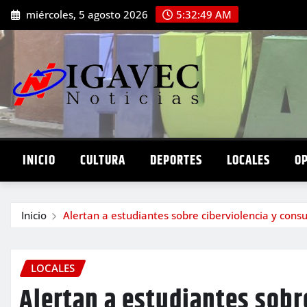
Saltar
miércoles, 5 agosto 2026
5:32:50 AM
al
contenido
INICIO
CULTURA
DEPORTES
LOCALES
O
Inicio
Alertan a estudiantes sobre ciberviolencia y cons
LOCALES
Alertan a estudiantes sobr