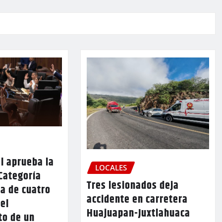
l aprueba la
LOCALES
Categoría
Tres lesionados deja
a de cuatro
accidente en carretera
 el
Huajuapan-Juxtlahuaca
to de un