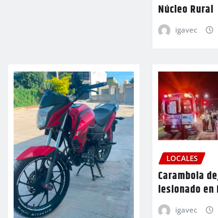
Núcleo Rural
igavec
LOCALES
Carambola de
lesionado en
igavec