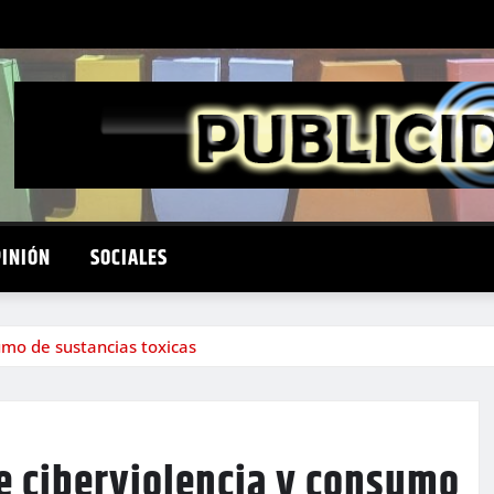
PINIÓN
SOCIALES
umo de sustancias toxicas
e ciberviolencia y consumo