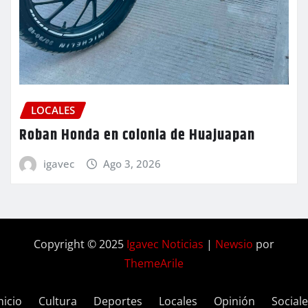
LOCALES
Roban Honda en colonia de Huajuapan
igavec
Ago 3, 2026
Copyright © 2025
Igavec Noticias
|
Newsio
por
ThemeArile
nicio
Cultura
Deportes
Locales
Opinión
Social