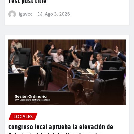
Test post title
igavec
Ago 3, 2026
LOCALES
Congreso local aprueba la elevación de