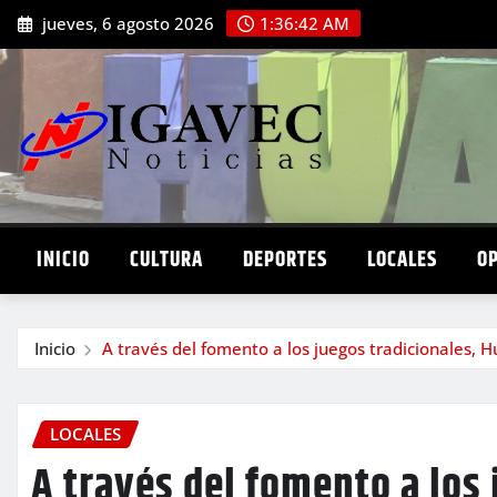
Saltar
jueves, 6 agosto 2026
1:36:44 AM
al
contenido
INICIO
CULTURA
DEPORTES
LOCALES
O
Inicio
A través del fomento a los juegos tradicionales, Hu
LOCALES
A través del fomento a los 