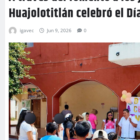
Huajolotitlán celebró el Dí
igavec
Jun 9, 2026
0