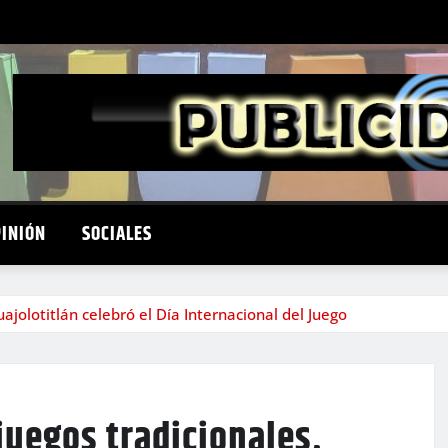
PINIÓN
SOCIALES
ajolotitlán celebró el Día Internacional del Juego
juegos tradicionales,