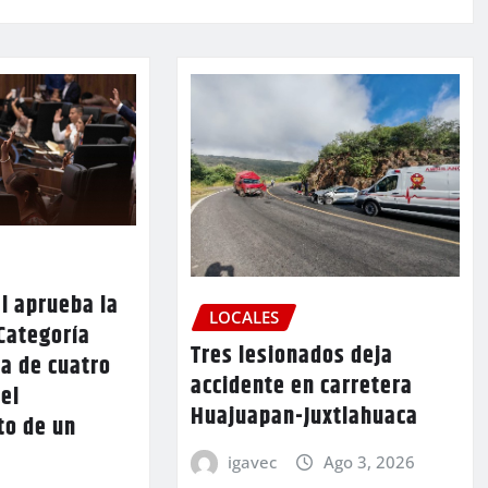
l aprueba la
LOCALES
Categoría
Tres lesionados deja
a de cuatro
accidente en carretera
 el
Huajuapan-Juxtlahuaca
to de un
igavec
Ago 3, 2026