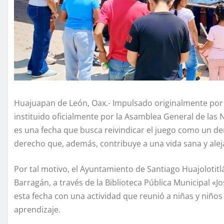
Huajuapan de León, Oax.- Impulsado originalmente por 
instituido oficialmente por la Asamblea General de las 
es una fecha que busca reivindicar el juego como un de
derecho que, además, contribuye a una vida sana y alej
Por tal motivo, el Ayuntamiento de Santiago Huajolotitl
Barragán, a través de la Biblioteca Pública Municipal «
esta fecha con una actividad que reunió a niñas y niños
aprendizaje.