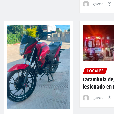
igavec
LOCALES
Carambola de
lesionado en
igavec