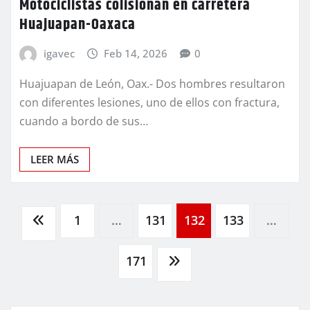
Motociclistas colisionan en carretera
Huajuapan-Oaxaca
igavec
Feb 14, 2026
0
Huajuapan de León, Oax.- Dos hombres resultaron
con diferentes lesiones, uno de ellos con fractura,
cuando a bordo de sus…
LEER MÁS
Paginación
1
…
131
132
133
…
de
171
entradas