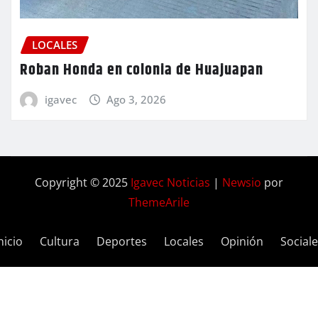
LOCALES
Roban Honda en colonia de Huajuapan
igavec
Ago 3, 2026
Copyright © 2025
Igavec Noticias
|
Newsio
por
ThemeArile
nicio
Cultura
Deportes
Locales
Opinión
Social