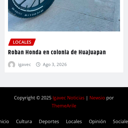
LOCALES
Roban Honda en colonia de Huajuapan
igavec
Ago 3, 2026
Copyright © 2025
Igavec Noticias
|
Newsio
por
ThemeArile
nicio
Cultura
Deportes
Locales
Opinión
Social