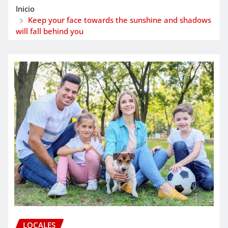
Inicio
Keep your face towards the sunshine and shadows
will fall behind you
LOCALES